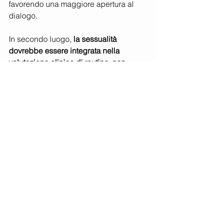
favorendo una maggiore apertura al 
dialogo.
In secondo luogo, 
la sessualità 
dovrebbe essere integrata nella 
valutazione clinica di routine, non 
come elemento accessorio, ma come 
componente essenziale 
della salute. 
Questo passaggio implica un 
cambiamento culturale, volto a 
normalizzare il tema e a riconoscerne 
la rilevanza per il benessere globale 
della persona.
L’
adozione di modelli strutturati, come 
il PLISSIT
, può rappresentare uno 
strumento utile per guidare i 
professionisti nell’introduzione e nella 
gestione delle conversazioni sulla 