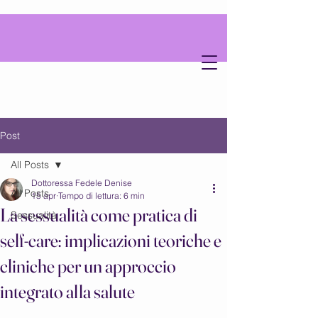
D
D
ottoressa
enise
Post
All Posts
Dottoressa Fedele Denise
All Posts
15 apr
Tempo di lettura: 6 min
psicologa
e
La sessualità come pratica di
Sessualità
self-care: implicazioni teoriche e
cliniche per un approccio
integrato alla salute